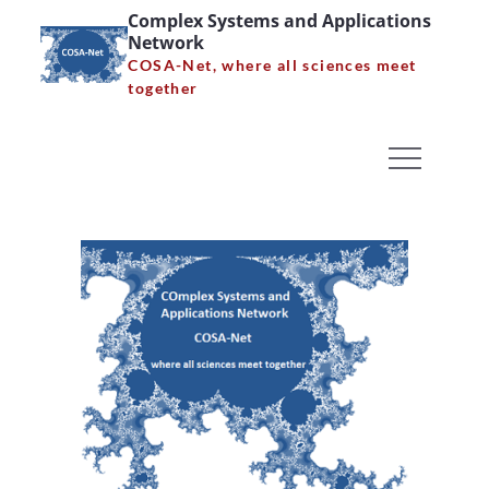
Skip
Complex Systems and Applications
Network
to
COSA-Net, where all sciences meet
content
together
Σεμινάριο Α. Τζέμου
Home
News
Σεμινάριο Α. Τζέμου