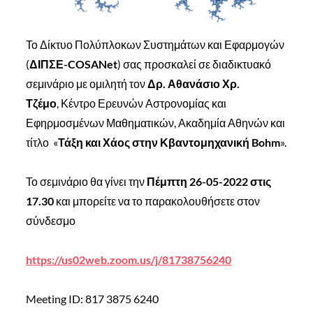
Το Δίκτυο Πολύπλοκων Συστημάτων και Εφαρμογών
(
ΔΙΠΣΕ-COSANet
) σας προσκαλεί σε διαδικτυακό
σεμινάριο με ομιλητή τον
Δρ. Αθανάσιο Χρ.
Τζέμο
, Κέντρο Ερευνών Αστρονομίας και
Εφηρμοσμένων Μαθηματικών, Ακαδημία Αθηνών και
τίτλο «
Τάξη και Χάος στην Κβαντομηχανική Bohm
».
Το σεμινάριο θα γίνει την
Πέμπτη 26-05-2022 στις
17.30
και μπορείτε να το παρακολουθήσετε στον
σύνδεσμο
https://us02web.zoom.us/j/81738756240
Meeting ID: 817 3875 6240