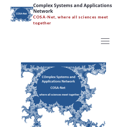
Skip
Complex Systems and Applications
Network
to
COSA-Net, where all sciences meet
content
together
Σεμινάριο Β.
Δρακόπουλου- Seminar
V. Drakopoulos
Home
Uncategorized
Σεμινάριο Β. Δρακόπουλου- Seminar V. Drakopoulos