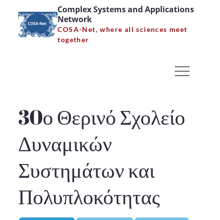
Skip
Complex Systems and Applications
Network
to
COSA-Net, where all sciences meet
content
together
30ο Θερινό Σχολείο
Δυναμικών Συστημάτων
και Πολυπλοκότητας
30ο Θερινό Σχολείο
Home
30ο Θερινό Σχολείο Δυναμικών Συστημάτων και
Δυναμικών
Πολυπλοκότητας
Συστημάτων και
Πολυπλοκότητας