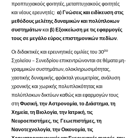
προπτυχιακούς φοιτητές, μεταπτυχιακούς φοιτητές
και νέους ερευνητές:
α) Γνώσεις και ειδίκευση στις
μεθόδους μελέτης δυναμικών και πολύπλοκων
συστημάτων
και
β) Εξοικείωση με τις εφαρμογές
τους σε μεγάλο εύρος επιστημονικών πεδίων
.
ου
Οι διδακτικές και ερευνητικές ομιλίες του 30
Σχολείου – Συνεδρίου επικεντρώνονται σε θέματα μη-
γραμμικών συστημάτων, ολοκληρωσιμότητας,
χαοτικής δυναμικής, φράκταλ γεωμετρίας, ανάλυση
χρονικής και χωρικής πολυπλοκότητας και
πολύπλοκων δικτύων καθώς και εφαρμογών τους
στη
Φυσική, την Αστρονομία, το Διάστημα, τη
Χημεία, τη Βιολογία, την Ιατρική, τις
Νευροεπιστήμες, τις Γεωεπιστήμες, τη
Νανοτεχνολογία, την Οικονομία, τις
Χρηματοοικονομικές και Ενεργειακές αγορές, την