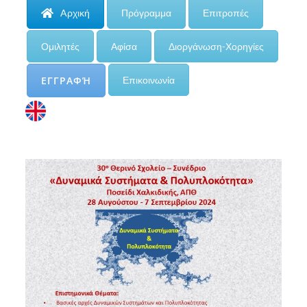
Aρχική
Πρόγραμμα
Επιτροπές
Ομιλητές
Αφίσα
Διοργάνωση-Χορηγίες
ΕΓΓΡΑΦΉ
Επικοινωνία