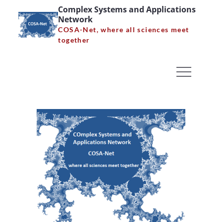
Skip
Complex Systems and Applications
Network
to
COSA-Net, where all sciences meet
content
together
Σεμινάριο Κ. Σιμσερίδη
Home
News
Σεμινάριο Κ. Σιμσερίδη