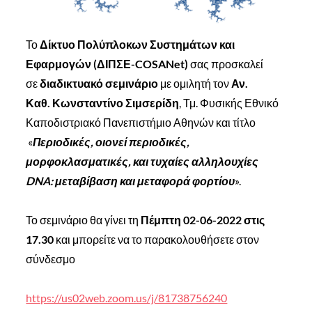
Το
Δίκτυο Πολύπλοκων Συστημάτων και
Εφαρμογών (ΔΙΠΣΕ-COSANet)
σας προσκαλεί
σε
διαδικτυακό σεμινάριο
με ομιλητή τον
Αν.
Καθ.
Κωνσταντίνο Σιμσερίδη
, Τμ. Φυσικής Εθνικό
Καποδιστριακό Πανεπιστήμιο Αθηνών και τίτλο
«
Περιοδικές, οιονεί περιοδικές,
μορφοκλασματικές, και τυχαίες αλληλουχίες
DNA: μεταβίβαση και μεταφορά φορτίου
».
Το σεμινάριο θα γίνει τη
Πέμπτη 02-06-2022 στις
17.30
και μπορείτε να το παρακολουθήσετε στον
σύνδεσμο
https://us02web.zoom.us/j/81738756240