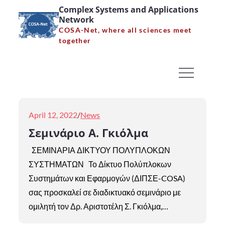
Skip
Complex Systems and Applications
Network
to
COSA-Net, where all sciences meet
content
together
Month:
April 2022
Home
2022
April
Posted
April 12, 2022
News
on
Σεμινάριο Α. Γκιόλμα
ΣΕΜΙΝΑΡΙΑ ΔΙΚΤΥΟΥ ΠΟΛΥΠΛΟΚΩΝ
ΣΥΣΤΗΜΑΤΩΝ Το Δίκτυο Πολύπλοκων
Συστημάτων και Εφαρμογών (ΔΙΠΣΕ-COSA)
σας προσκαλεί σε διαδικτυακό σεμινάριο με
ομιλητή τον Δρ. Αριστοτέλη Σ. Γκιόλμα,…