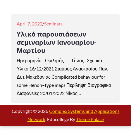
Posted
April 7, 2022
Seminars
on
Υλικό παρουσιάσεων
σεμιναρίων Ιανουαρίου-
Μαρτίου
Ημερομηνία Ομιλητής Τίτλος Σχετικό
Υλικό 16/12/2021 Σταύρος Αναστασίου Παν.
Δυτ. Μακεδονίας Complicated behaviour for
some Henon–type maps Περίληψη Βιογραφικό
Διαφάνειες 20/01/2022 Νίκος…
Copyright © 2026
Complex Systems and Applications
Network
. Educollege By
Theme Palace