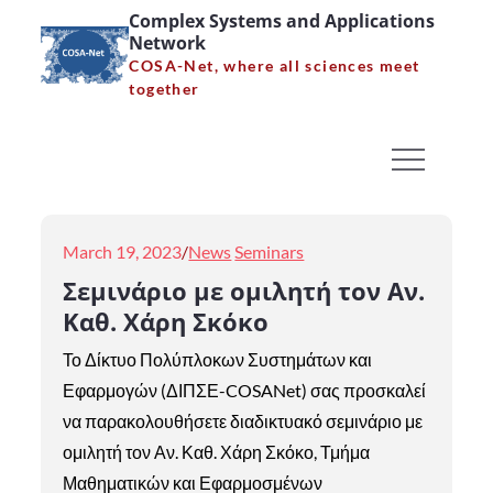
Skip
Complex Systems and Applications
Network
to
COSA-Net, where all sciences meet
content
together
Month:
March 2023
Home
2023
March
Posted
March 19, 2023
News
Seminars
on
Σεμινάριο με ομιλητή τον Αν.
Καθ. Χάρη Σκόκο
Το Δίκτυο Πολύπλοκων Συστημάτων και
Εφαρμογών (ΔΙΠΣΕ-COSANet) σας προσκαλεί
να παρακολουθήσετε διαδικτυακό σεμινάριο με
ομιλητή τον Αν. Καθ. Χάρη Σκόκο, Τμήμα
Μαθηματικών και Εφαρμοσμένων