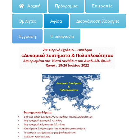
Aρχική
Πρόγραμμα
Επιτροπές
Ομιλητές
Αφίσα
Διοργάνωση-Χορηγίες
Εγγραφή
Επικοινωνία