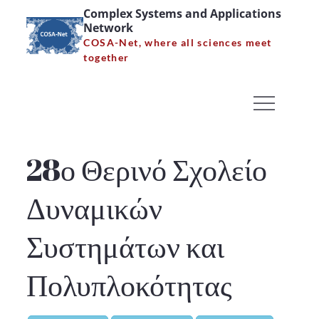
Skip
Complex Systems and Applications
Network
to
COSA-Net, where all sciences meet
content
28ο Θερινό Σχολείο
together
Δυναμικών Συστημάτων
και Πολυπλοκότητας –
Αφίσα
28ο Θερινό Σχολείο
Home
Δυναμικών
28ο Θερινό Σχολείο Δυναμικών Συστημάτων και
Πολυπλοκότητας – Αφίσα
Συστημάτων και
Πολυπλοκότητας