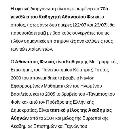
Η εφετινή διοργάνωση είναι αφιερωμένη στα
70ά
γενέθλια του Καθηγητή Αθανασίου Φωκά
, ο
οποίος, τις ως άνω δύο ημέρες (22/07 και 23/07), θα
παρουσιάσει μαζί με βασικούς συνεργάτες του τις
πλέον σημαντικές επιστημονικές ανακαλύψεις τους
των τελευταίων ετών.
Ο
Αθανάσιος Φωκάς
είναι Καθηγητής Μη Γραμμικής
Επιστήμης του Πανεπιστημίου Κέιμπριτζ. Το έτος
2000 του απονεμήθηκε το βραβείο Naylor
Εφαρμοσμένων Μαθηματικών του Ηνωμένου
Βασιλείου, και το 2005 το βραβείο του «Τάγματος του
Φοίνικα» από τον Πρόεδρο της Ελληνικής
Δημοκρατίας. Είναι
τακτικό μέλος της Ακαδημίας
Αθηνών
από το 2004 και μέλος της Ευρωπαϊκής
Ακαδημίας Επιστημών και Τεχνών του