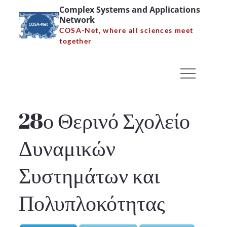
Skip
Complex Systems and Applications
Network
to
COSA-Net, where all sciences meet
content
together
28ο Θερινό Σχολείο
Δυναμικών Συστημάτων
και Πολυπλοκότητας
28ο Θερινό Σχολείο
Home
28ο Θερινό Σχολείο Δυναμικών Συστημάτων και
Δυναμικών
Πολυπλοκότητας
Συστημάτων και
Πολυπλοκότητας