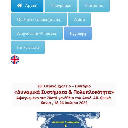
Aρχική
Πρόγραμμα
Επιτροπές
Ομιλητές-Συμμετέχοντες
Αφίσα
Διοργάνωση-Χορηγίες
Εγγραφή
Επικοινωνία