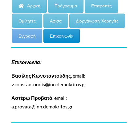
Aρχική
Πρόγραμμα
Επιτροπές
Ομιλητές
Αφίσα
Διοργάνωση-Χορηγίες
Εγγραφή
Επικοινωνία
Επικοινωνία:
Βασίλης Κωνσταντούδης
, email:
v.constantoudis@inn.demokritos.gr
Αστέρω Προβατά
, email:
a.provata@inn.demokritos.gr