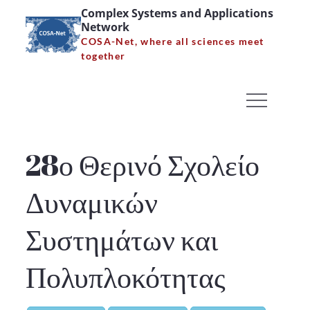
Skip
Complex Systems and Applications
Network
to
COSA-Net, where all sciences meet
content
28ο Θερινό Σχολείο
together
Δυναμικών Συστημάτων
και Πολυπλοκότητας –
Eπικοινωνία
28ο Θερινό Σχολείο
Home
Δυναμικών
28ο Θερινό Σχολείο Δυναμικών Συστημάτων και
Πολυπλοκότητας – Eπικοινωνία
Συστημάτων και
Πολυπλοκότητας