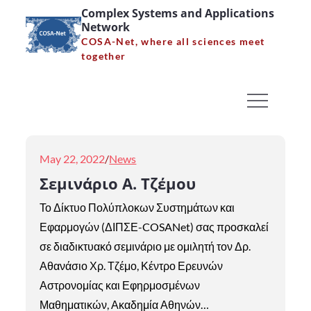
Skip
Complex Systems and Applications
Network
to
COSA-Net, where all sciences meet
content
together
Category:
News
Home
News
Page 2
Posted
May 22, 2022
News
on
Σεμινάριο Α. Τζέμου
Το Δίκτυο Πολύπλοκων Συστημάτων και
Εφαρμογών (ΔΙΠΣΕ-COSANet) σας προσκαλεί
σε διαδικτυακό σεμινάριο με ομιλητή τον Δρ.
Αθανάσιο Χρ. Τζέμο, Κέντρο Ερευνών
Αστρονομίας και Εφηρμοσμένων
Μαθηματικών, Ακαδημία Αθηνών…